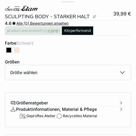
control by etam
39,99 €
SCULPTING BODY - STARKER HALT
4.6
Alle {0} Bewertungen ansehen
product.wecaretext
Körperformend
Farbe
schwarz
Größen
Größe wählen
e
question
Größenratgeber
Produktinformationen, Material & Pflege
Geprüftes Atelier
Recyceltes Material