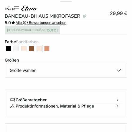
pure fit
29,99 €
BANDEAU-BH AUS MIKROFASER
5.0
Alle {0} Bewertungen ansehen
product.wecaretext
Farbe
sandfarben
Größen
Größe wählen
e
question
Größenratgeber
Produktinformationen, Material & Pflege