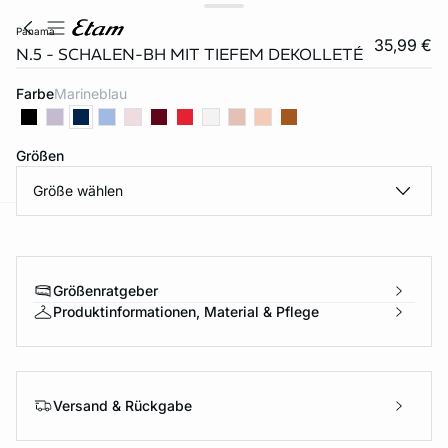
panama
35,99 €
N.5 - SCHALEN-BH MIT TIEFEM DEKOLLETÉ
Farbe
marineblau
Größen
Größe wählen
e
question
Größenratgeber
Produktinformationen, Material & Pflege
Versand & Rückgabe