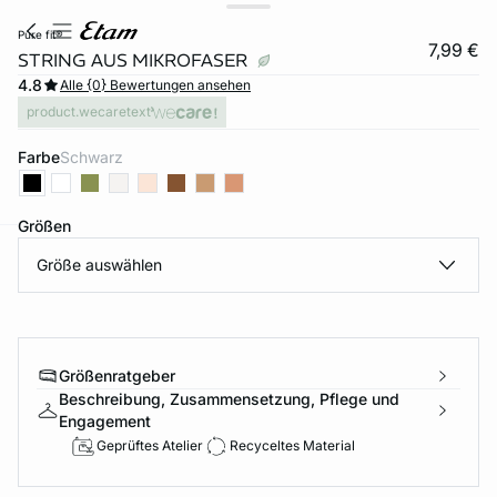
pure fit®
7,99 €
STRING AUS MIKROFASER
4.8
Alle {0} Bewertungen ansehen
product.wecaretext
Farbe
schwarz
Größen
Größe auswählen
e
question
Größenratgeber
Beschreibung, Zusammensetzung, Pflege und
Engagement
Geprüftes Atelier
Recyceltes Material