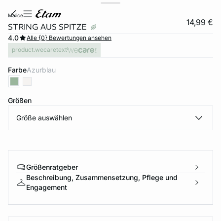
malice
14,99 €
STRING AUS SPITZE
4.0
Alle {0} Bewertungen ansehen
product.wecaretext
Farbe
azurblau
Größen
Größe auswählen
e
question
Größenratgeber
Beschreibung, Zusammensetzung, Pflege und
Engagement