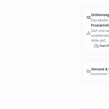
Größenrat
Das Model 
Produktinf
Zart und se
unwiderste
Idole gef...
Geprüft
Versand &
Kostenloser 