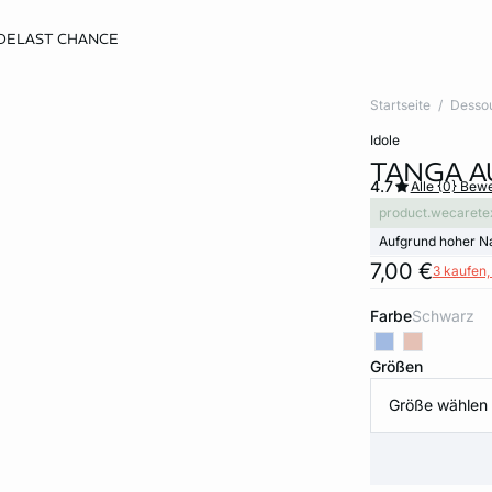
DE
LAST CHANCE
Startseite
Desso
idole
TANGA A
4.7
Alle {0} Bew
product.wecarete
Aufgrund hoher N
7,00 €
3 kaufen, 
Farbe
schwarz
Größen
Größe wählen