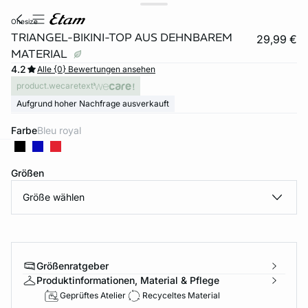
onesize
TRIANGEL-BIKINI-TOP AUS DEHNBAREM
29,99 €
MATERIAL
4.2
Alle {0} Bewertungen ansehen
product.wecaretext
Aufgrund hoher Nachfrage ausverkauft
Farbe
bleu royal
e
question
Größen
Größe wählen
Größenratgeber
Produktinformationen, Material & Pflege
Geprüftes Atelier
Recyceltes Material