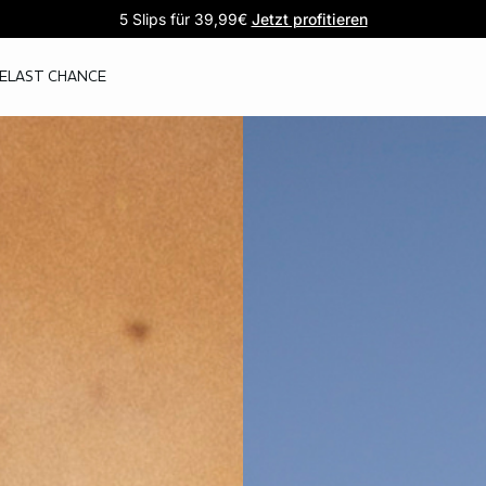
5 Slips für 39,99€
Pure Dentelle
Satin-Pyjamas
Komfort trifft spitze
Jetzt entdecken
Jetzt profitieren
E
LAST CHANCE