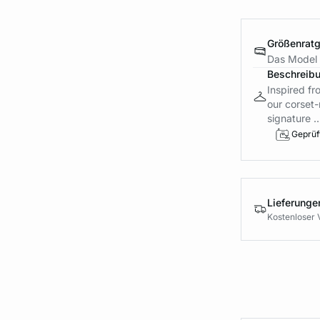
Größenrat
Das Model 
Beschreib
Inspired fr
our corset
signature ..
Geprüft
Lieferung
Kostenloser 