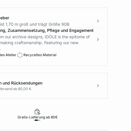
geber
ist 1,70 m groß und trägt Größe 90B
ung, Zusammensetzung, Pflege und Engagement
om our archive designs, IDOLE is the epitome of
-making craftsmanship. Featuring our new
.
es Atelier
Recyceltes Material
en und Rücksendungen
Versand ab 80,00 €.
Gratis-Lieferung ab 80€
Rückgabe i