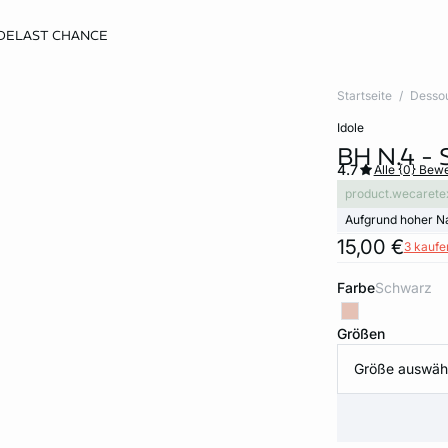
DE
LAST CHANCE
Startseite
Desso
idole
BH N.4 -
4.7
Alle {0} Bew
product.wecarete
Aufgrund hoher N
15,00 €
3 kaufen
Farbe
schwarz
Größen
Größe auswäh