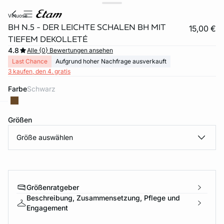
virtuose
BH N.5 - DER LEICHTE SCHALEN BH MIT
15,00 €
TIEFEM DEKOLLETÉ
4.8
Alle {0} Bewertungen ansehen
Last Chance
Aufgrund hoher Nachfrage ausverkauft
3 kaufen, den 4. gratis
Farbe
schwarz
Größen
e
question
Größe auswählen
Größenratgeber
Beschreibung, Zusammensetzung, Pflege und
Engagement