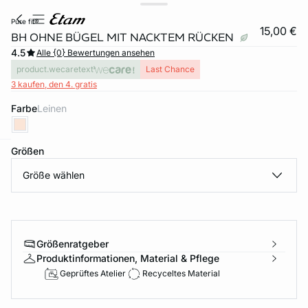
pure fit®
15,00 €
BH OHNE BÜGEL MIT NACKTEM RÜCKEN
4.5
Alle {0} Bewertungen ansehen
product.wecaretext
Last Chance
3 kaufen, den 4. gratis
Farbe
leinen
Größen
e
question
Größe wählen
Größenratgeber
Produktinformationen, Material & Pflege
Geprüftes Atelier
Recyceltes Material