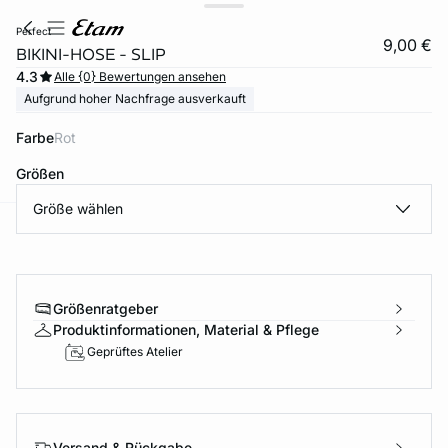
perfect
9,00 €
BIKINI-HOSE - SLIP
4.3
Alle {0} Bewertungen ansehen
Aufgrund hoher Nachfrage ausverkauft
Farbe
rot
Größen
Größe wählen
e
question
Größenratgeber
Produktinformationen, Material & Pflege
Geprüftes Atelier
Versand & Rückgabe