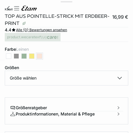
katell
TOP AUS POINTELLE-STRICK MIT ERDBEER-
16,99 €
PRINT
4.4
Alle {0} Bewertungen ansehen
product.wecaretext
Farbe
leinen
Größen
e
question
Größe wählen
Größenratgeber
Produktinformationen, Material & Pflege