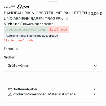
ballota
BANDEAU-BIKINIOBERTEIL MIT PAILLETTEN
20,00 €
UND ABNEHMBAREN TRÄGERN
5.0
Alle {0} Bewertungen ansehen
product.wecaretext
Last Chance
Aufgrund hoher Nachfrage ausverkauft
3 kaufen, den 4. gratis
Farbe
lila
e
question
Größen
Größe wählen
Größenratgeber
Produktinformationen, Material & Pflege