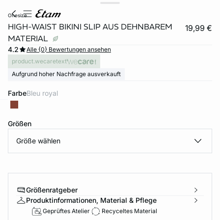
onesize
HIGH-WAIST BIKINI SLIP AUS DEHNBAREM
19,99 €
MATERIAL
4.2
Alle {0} Bewertungen ansehen
product.wecaretext
Aufgrund hoher Nachfrage ausverkauft
Farbe
bleu royal
e
question
Größen
Größe wählen
Größenratgeber
Produktinformationen, Material & Pflege
Geprüftes Atelier
Recyceltes Material