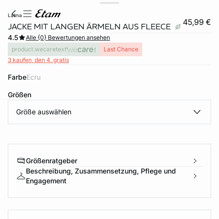
lalma
45,99 €
JACKE MIT LANGEN ÄRMELN AUS FLEECE
4.5
Alle {0} Bewertungen ansehen
product.wecaretext
Last Chance
3 kaufen, den 4. gratis
Farbe
ecru
Größen
Größe auswählen
e
question
Größenratgeber
Beschreibung, Zusammensetzung, Pflege und
Engagement