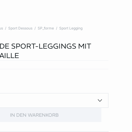
us
Sport Dessous
SP_forme
Sport Legging
E SPORT-LEGGINGS MIT
AILLE
IN DEN WARENKORB