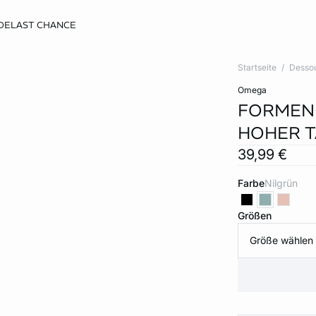
DE
LAST CHANCE
Startseite
Desso
omega
FORMEND
HOHER T
39,99 €
Farbe
nilgrün
Größen
Größe wählen