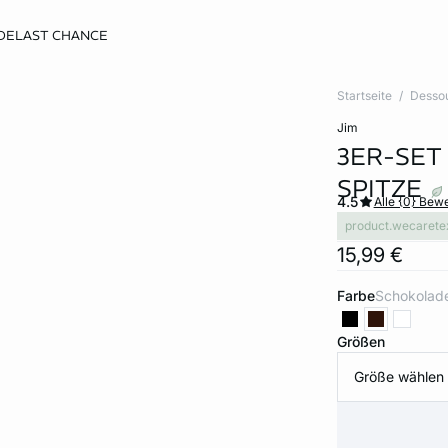
DE
LAST CHANCE
Startseite
Desso
jim
3ER-SET
SPITZE
4.5
Alle {0} Bew
product.wecarete
15,99 €
Farbe
schokolad
Größen
Größe wählen