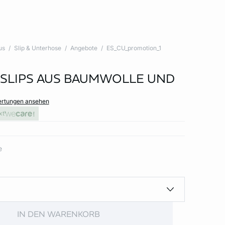
us
Slip & Unterhose
Angebote
ES_CU_promotion_1
 SLIPS AUS BAUMWOLLE UND
ertungen ansehen
xt
e
IN DEN WARENKORB