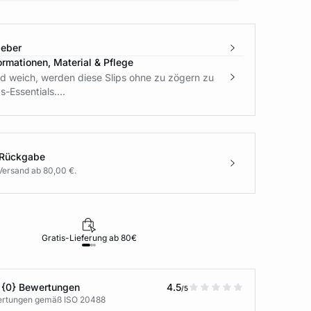
geber
ormationen, Material & Pflege
 weich, werden diese Slips ohne zu zögern zu
s-Essentials....
 Rückgabe
Versand ab 80,00 €.
Gratis-Lieferung ab 80€
Rückgabe i
 {0} Bewertungen
4.5
/5
wertungen gemäß ISO 20488