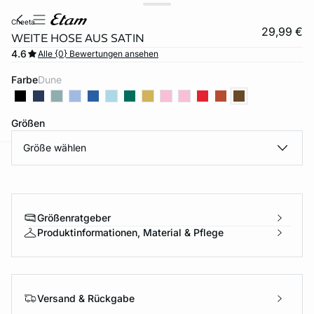
cheeta
29,99 €
WEITE HOSE AUS SATIN
4.6
Alle {0} Bewertungen ansehen
Farbe
dune
Größen
Größe wählen
e
question
Größenratgeber
Produktinformationen, Material & Pflege
Versand & Rückgabe