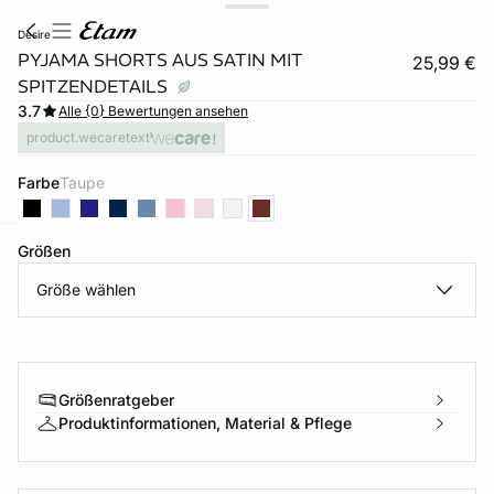
desire
PYJAMA SHORTS AUS SATIN MIT
25,99 €
SPITZENDETAILS
3.7
Alle {0} Bewertungen ansehen
product.wecaretext
Farbe
taupe
Größen
e
question
Größe wählen
Größenratgeber
Produktinformationen, Material & Pflege