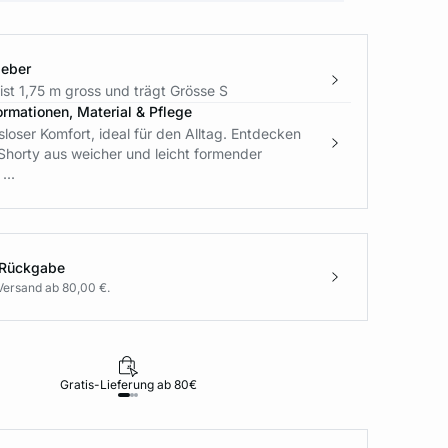
geber
st 1,75 m gross und trägt Grösse S
ormationen, Material & Pflege
oser Komfort, ideal für den Alltag. Entdecken
Shorty aus weicher und leicht formender
...
 Rückgabe
Versand ab 80,00 €.
Gratis-Lieferung ab 80€
Rückgabe i