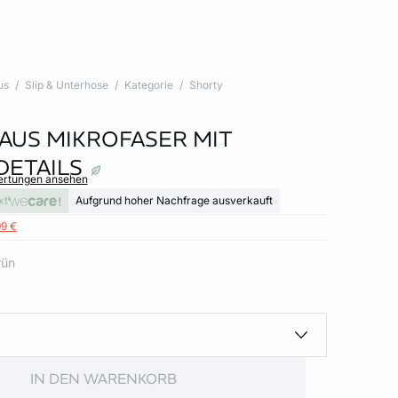
us
Slip & Unterhose
Kategorie
Shorty
AUS MIKROFASER MIT
DETAILS
wertungen ansehen
xt
Aufgrund hoher Nachfrage ausverkauft
99 €
rün
IN DEN WARENKORB