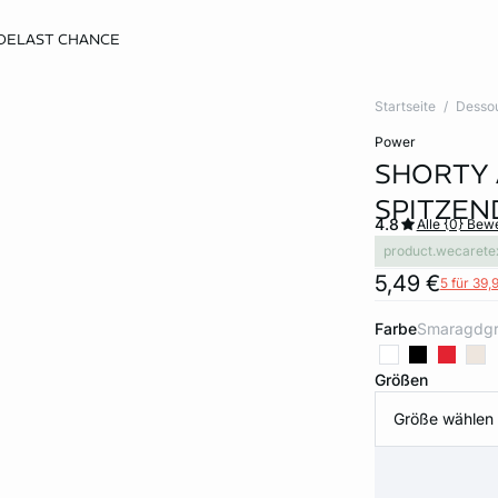
DE
LAST CHANCE
Startseite
Desso
power
SHORTY 
SPITZEN
4.8
Alle {0} Be
product.wecarete
5,49 €
5 für 39,
Farbe
smaragdg
Größen
Größe wählen