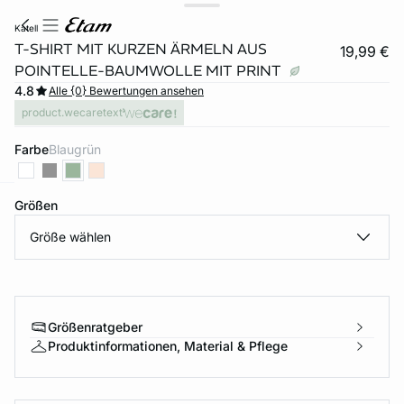
katell
T-SHIRT MIT KURZEN ÄRMELN AUS
19,99 €
POINTELLE-BAUMWOLLE MIT PRINT
4.8
Alle {0} Bewertungen ansehen
product.wecaretext
Farbe
blaugrün
Größen
e
question
Größe wählen
Größenratgeber
Produktinformationen, Material & Pflege