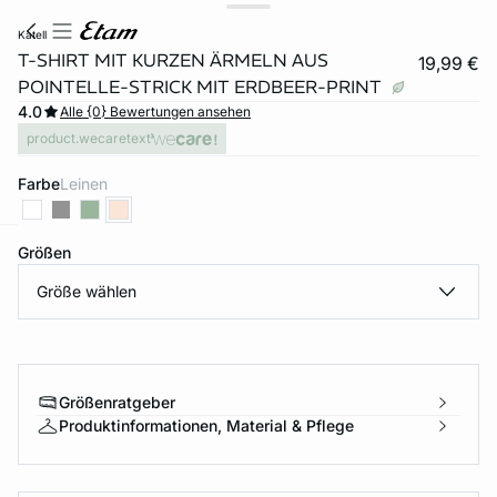
katell
T-SHIRT MIT KURZEN ÄRMELN AUS
19,99 €
POINTELLE-STRICK MIT ERDBEER-PRINT
4.0
Alle {0} Bewertungen ansehen
product.wecaretext
Farbe
leinen
Größen
e
question
Größe wählen
Größenratgeber
Produktinformationen, Material & Pflege