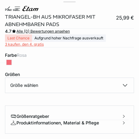
pure soft
TRIANGEL-BH AUS MIKROFASER MIT
25,99 €
ABNEHMBAREN PADS
4.7
Alle {0} Bewertungen ansehen
Last Chance
Aufgrund hoher Nachfrage ausverkauft
3 kaufen, den 4. gratis
Farbe
rosa
Größen
e
question
Größe wählen
Größenratgeber
Produktinformationen, Material & Pflege