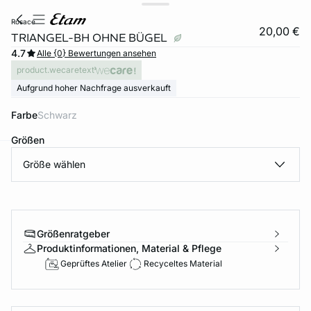
rosace
20,00 €
TRIANGEL-BH OHNE BÜGEL
4.7
Alle {0} Bewertungen ansehen
product.wecaretext
Aufgrund hoher Nachfrage ausverkauft
Farbe
schwarz
Größen
Größe wählen
e
question
Größenratgeber
Produktinformationen, Material & Pflege
Geprüftes Atelier
Recyceltes Material