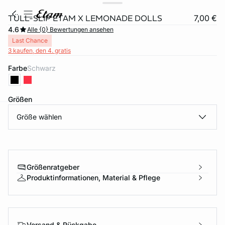
TÜLL-SLIP ETAM X LEMONADE DOLLS
7,00 €
4.6
Alle {0} Bewertungen ansehen
Last Chance
3 kaufen, den 4. gratis
Farbe
schwarz
Größen
Größe wählen
e
question
Größenratgeber
Produktinformationen, Material & Pflege
Versand & Rückgabe