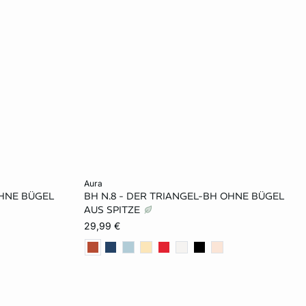
In den Warenkorb
aura
OHNE BÜGEL
BH N.8 - DER TRIANGEL-BH OHNE BÜGEL
80A
65A
70A
75A
80A
AUS SPITZE
29,99 €
70C
70B
75B
80B
70C
70D
75C
80C
85C
70D
75D
80D
85D