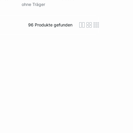
ohne Träger
96
Produkte gefunden
icon-layout-detaile
icon-layout-class
icon-layout-m