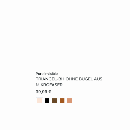
In den Warenkorb
pure invisible
TRIANGEL-BH OHNE BÜGEL AUS
70B
70A
75A
80A
70B
MIKROFASER
39,99 €
75C
75B
80B
70C
75C
80D
80C
70D
75D
80D
80E
85D