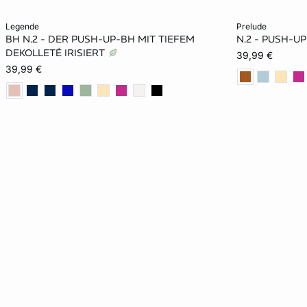
In den Warenkorb
In den Warenko
legende
prelude
BH N.2 - DER PUSH-UP-BH MIT TIEFEM
N.2 - PUSH-U
70A
75A
80A
70B
70A
DEKOLLETÉ IRISIERT
39,99 €
39,99 €
75B
80B
70C
75C
75B
80C
75C