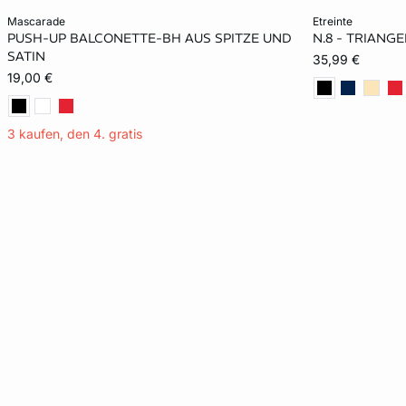
In den Warenkorb
In den Warenko
mascarade
etreinte
PUSH-UP BALCONETTE-BH AUS SPITZE UND
N.8 - TRIANG
70A
75A
80A
70B
70A
SATIN
35,99 €
19,00 €
75B
80B
70C
75C
75B
80C
80C
3 kaufen, den 4. gratis
85D
85E