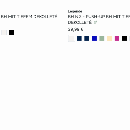
rb
In den Warenkorb
legende
P BH MIT TIEFEM DEKOLLETÉ
BH N.2 - PUSH-UP BH MIT TI
75A
80A
70B
70A
75A
80A
DEKOLLETÉ
39,99 €
80B
85B
70C
75B
80B
70C
80C
85C
85C