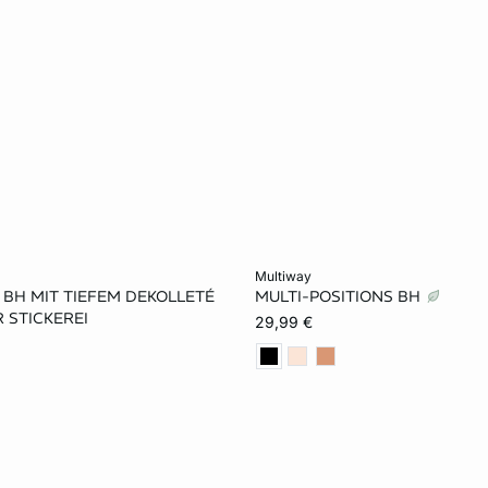
rb
In den Warenkorb
multiway
P BH MIT TIEFEM DEKOLLETÉ
MULTI-POSITIONS BH
75A
80A
70B
70A
75A
80A
 STICKEREI
29,99 €
80B
70C
75C
75B
80B
70C
80C
70D
75D
85D
70E
75E