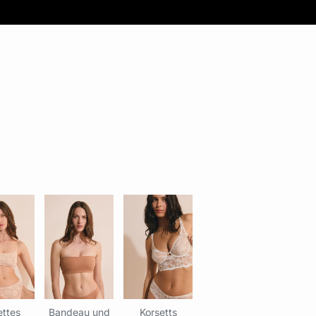
ettes
Bandeau und
Korsetts