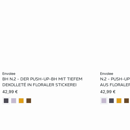
In den Warenkorb
In den Warenko
envolee
envolee
BH N.2 - DER PUSH-UP-BH MIT TIEFEM
N.2 - PUSH-U
70A
75A
80A
70B
70A
DEKOLLETÉ IN FLORALER STICKEREI
AUS FLORALER
42,99 €
42,99 €
75B
80B
85B
70C
75B
75C
80C
85C
80C