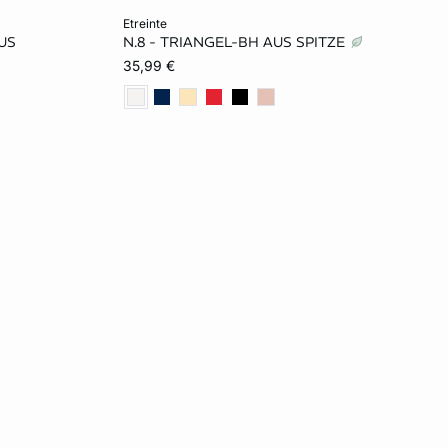
In den Warenkorb
etreinte
US
N.8 - TRIANGEL-BH AUS SPITZE
70B
70A
75A
80A
70B
35,99 €
75C
75B
80B
70C
75C
80D
80C
70D
75D
80D
85D
70E
75E
80E