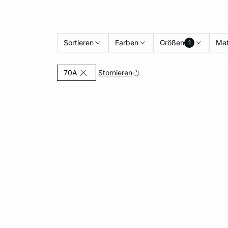
Sortieren
Farben
Größen
Mat
1
Currently Refined by Größen: 70A
Stornieren
70A