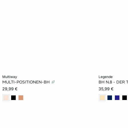
In den Warenkorb
In den Warenko
multiway
legende
MULTI-POSITIONEN-BH
BH N.8 - DER
70A
75A
80A
70B
70A
29,99 €
35,99 €
75B
80B
85B
70C
75B
75C
80C
70D
75D
80C
80D
85D
70E
75E
85D