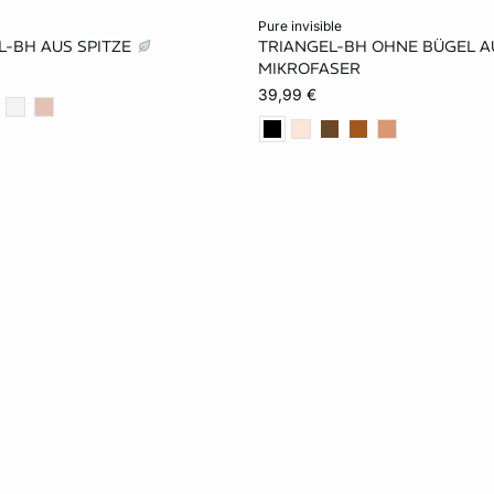
rb
In den Warenkorb
pure invisible
EL-BH AUS SPITZE
TRIANGEL-BH OHNE BÜGEL A
75A
80A
70B
70A
75A
80A
MIKROFASER
39,99 €
80B
70C
75C
75B
80B
70C
70D
75D
80D
80C
70D
75D
70E
75E
80E
85D