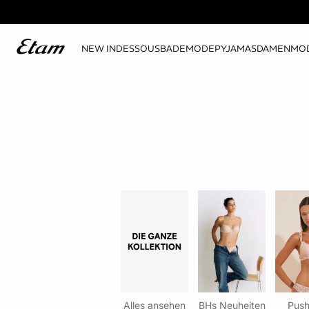
NEW IN
DESSOUS
BADEMODE
PYJAMAS
DAMENMO
Alles ansehen
BHs Neuheiten
Push