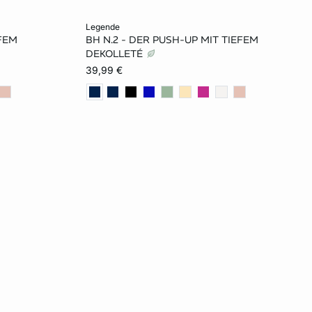
In den Warenkorb
legende
EFEM
BH N.2 - DER PUSH-UP MIT TIEFEM
70B
70A
75A
70B
75B
DEKOLLETÉ
39,99 €
80C
80B
70C
75C
80C