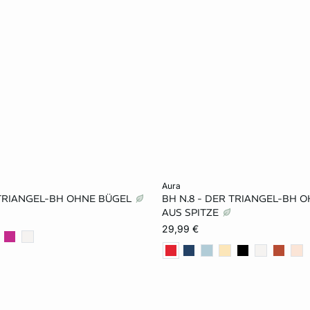
rb
In den Warenkorb
aura
 TRIANGEL-BH OHNE BÜGEL
BH N.8 - DER TRIANGEL-BH 
75A
80A
70B
65A
70A
75A
AUS SPITZE
29,99 €
80B
70C
75C
70B
75B
80B
70D
75D
80D
75C
80C
85C
75D
80D
85D