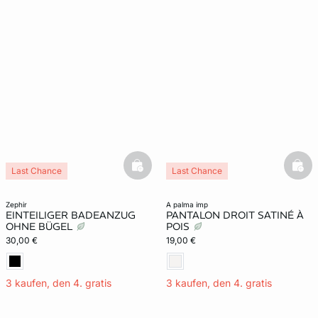
basketfull
bask
Last Chance
Last Chance
zephir
a palma imp
EINTEILIGER BADEANZUG
PANTALON DROIT SATINÉ À
OHNE BÜGEL
POIS
30,00 €
19,00 €
3 kaufen, den 4. gratis
3 kaufen, den 4. gratis