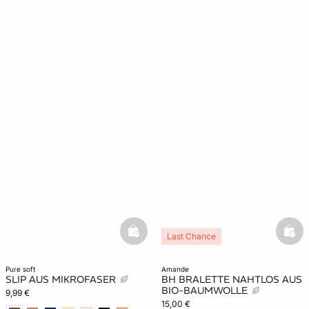
basketfull
bask
Last Chance
pure soft
amande
SLIP AUS MIKROFASER
BH BRALETTE NAHTLOS AUS
BIO-BAUMWOLLE
9,99 €
15,00 €