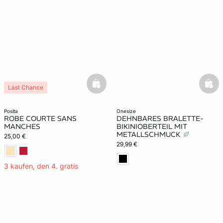
e
question
basketfull
bask
Last Chance
posita
onesize
ROBE COURTE SANS
DEHNBARES BRALETTE-
MANCHES
BIKINIOBERTEIL MIT
METALLSCHMUCK
25,00 €
29,99 €
3 kaufen, den 4. gratis