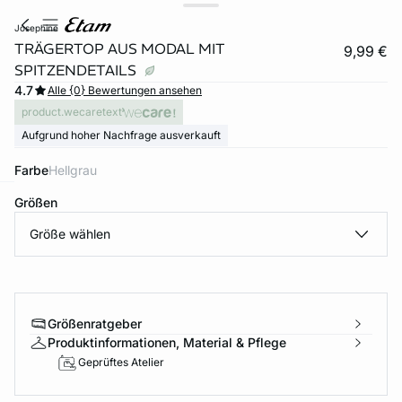
josephine
TRÄGERTOP AUS MODAL MIT
9,99 €
SPITZENDETAILS
4.7
Alle {0} Bewertungen ansehen
product.wecaretext
Aufgrund hoher Nachfrage ausverkauft
Farbe
hellgrau
Größen
e
question
Größe wählen
Größenratgeber
Produktinformationen, Material & Pflege
Geprüftes Atelier